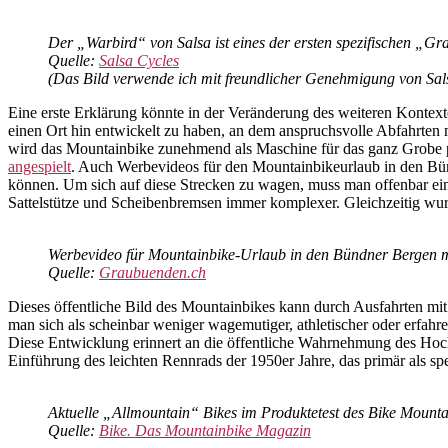
Der „Warbird“ von Salsa ist eines der ersten spezifischen „Gr
Quelle:
Salsa Cycles
(Das Bild verwende ich mit freundlicher Genehmigung von Sal
Eine erste Erklärung könnte in der Veränderung des weiteren Kontext
einen Ort hin entwickelt zu haben, an dem anspruchsvolle Abfahrten 
wird das Mountainbike zunehmend als Maschine für das ganz Grobe pr
angespielt
. Auch Werbevideos für den Mountainbikeurlaub in den Bünd
können. Um sich auf diese Strecken zu wagen, muss man offenbar ei
Sattelstütze und Scheibenbremsen immer komplexer. Gleichzeitig wur
Werbevideo für Mountainbike-Urlaub in den Bündner Bergen m
Quelle:
Graubuenden.ch
Dieses öffentliche Bild des Mountainbikes kann durch Ausfahrten mit
man sich als scheinbar weniger wagemutiger, athletischer oder erfah
Diese Entwicklung erinnert an die öffentliche Wahrnehmung des Hochr
Einführung des leichten Rennrads der 1950er Jahre, das primär als s
Aktuelle „Allmountain“ Bikes im Produktetest des Bike Mount
Quelle:
Bike. Das Mountainbike Magazin