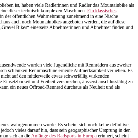
blieben ist, haben viele Radlerinnen und Radler das Mountainbike als
t eine dieser technisch komplexen Maschinen.
Ein klassisches
e in der öffentlichen Wahrnehmung zunehmend in eine Nische
urchaus auch noch Mountainbikes angeboten werden, die auf diese
b „Gravel Bikes“ einerseits Abnehmerinnen und Abnehmer finden und
hrtausendwende wurden viele Jugendliche mit Rennrädern aus zweiter
nisch schlanken Rennmaschine erneute Aufmerksamkeit verliehen. Es
 nicht auf den mittlerweile etwas schwerfällig wirkenden
Einsetzbarkeit und Freiheit versprechen, äusserst anschlussfähig zu
 kann ein neues Offroad-Rennrad durchaus als Neuheit und als
 Neues wahrgenommen wurde. Es scheint sich noch keine definitive
 jedoch vieles darauf hin, dass sein geographischer Ursprung in den
man sich an die
Anfänge des Radsports in Europa
erinnert, scheint