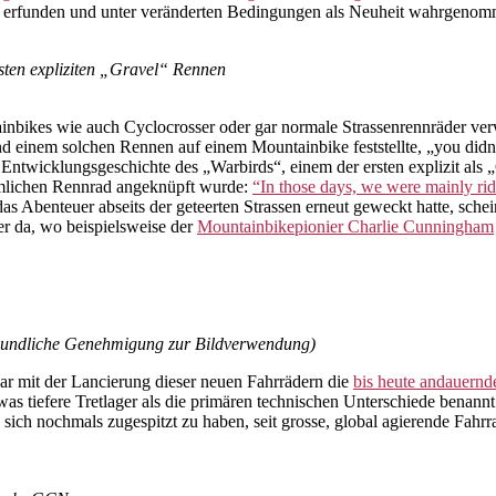
ut erfunden und unter veränderten Bedingungen als Neuheit wahrgeno
sten expliziten „Gravel“ Rennen
nbikes wie auch Cyclocrosser oder gar normale Strassenrennräder ve
d einem solchen Rennen auf einem Mountainbike feststellte, „you didn
Entwicklungsgeschichte des „Warbirds“, einem der ersten explizit als 
mmlichen Rennrad angeknüpft wurde:
“In those days, we were mainly rid
s Abenteuer abseits der geteerten Strassen erneut geweckt hatte, sch
er da, wo beispielsweise der
Mountainbikepionier
Charlie Cunningham
reundliche Genehmigung zur Bildverwendung)
ar mit der Lancierung dieser neuen Fahrrädern die
bis heute andauernd
twas tiefere Tretlager als die primären technischen Unterschiede benann
sich nochmals zugespitzt zu haben, seit grosse, global agierende Fah