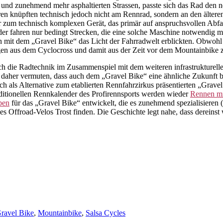
d zunehmend mehr asphaltierten Strassen, passte sich das Rad den n
ren knüpften technisch jedoch nicht am Rennrad, sondern an den älter
 technisch komplexen Gerät, das primär auf anspruchsvollen Abfahrt
er fahren nur bedingt Strecken, die eine solche Maschine notwendig 
n mit dem „Gravel Bike“ das Licht der Fahrradwelt erblickten. Obwohl
agen aus dem Cyclocross und damit aus der Zeit vor dem Mountainbike
ch die Radtechnik im Zusammenspiel mit dem weiteren infrastrukturellen
ich daher vermuten, dass auch dem „Gravel Bike“ eine ähnliche Zukunft b
ich als Alternative zum etablierten Rennfahrzirkus präsentierten „Gravel
aditionellen Rennkalender des Profirennsports werden wieder
Rennen mi
pen
für das „Gravel Bike“ entwickelt, die es zunehmend spezialisieren
des Offroad-Velos Trost finden. Die Geschichte legt nahe, dass derein
ravel Bike
,
Mountainbike
,
Salsa Cycles