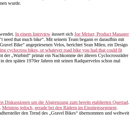
mmen wurde.
rwendet.
In einem Interview
äussert sich
Joe Meiser, Product Manager
’t need that much bike“. Mit seinem Team begann er daraufhin mit
„Gravel Bike“ angepriesenen Velos, berichtet Sean Milen, ein Design
ing cyclocross bikes, or whatever road bike you had that could fit
eint der „Warbird“ primär ein Nachkomme der älteren Cyclocrossräder
in den späten 1970er Jahren mit seinen Radquervelos schon mal
en Diskussionen um die Abgrenzung zum bereits etablierten Querrad
.
t.
Meistens jedoch, gerade bei den Rädern im Einstiegssegment,
rradhersteller den Trend des „Gravel Bikes“ übernommen und weltweit