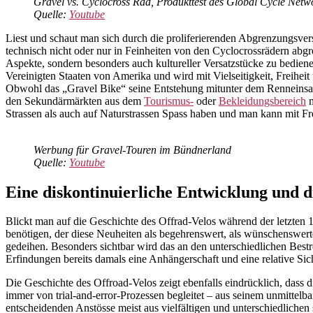
Gravel vs. Cyclocross Rad, Produkttest des Global Cycle Ne
Quelle:
Youtube
Liest und schaut man sich durch die proliferierenden Abgrenzungsve
technisch nicht oder nur in Feinheiten von den Cyclocrossrädern abgr
Aspekte, sondern besonders auch kultureller Versatzstücke zu bedien
Vereinigten Staaten von Amerika und wird mit Vielseitigkeit, Freihei
Obwohl das „Gravel Bike“ seine Entstehung mitunter dem Renneinsat
den Sekundärmärkten aus dem
Tourismus-
oder
Bekleidungsbereich
m
Strassen als auch auf Naturstrassen Spass haben und man kann mit Fr
Werbung für Gravel-Touren im Bündnerland
Quelle:
Youtube
Eine diskontinuierliche Entwicklung und d
Blickt man auf die Geschichte des Offrad-Velos während der letzten 1
benötigen, der diese Neuheiten als begehrenswert, als wünschenswer
gedeihen. Besonders sichtbar wird das an den unterschiedlichen Be
Erfindungen bereits damals eine Anhängerschaft und eine relative Sic
Die Geschichte des Offroad-Velos zeigt ebenfalls eindrücklich, dass d
immer von trial-and-error-Prozessen begleitet – aus seinem unmittelb
entscheidenden Anstösse meist aus vielfältigen und unterschiedlichen 