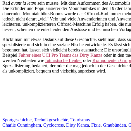
Rad
avant la lettre
sein musste. Mit dem Aufkommen des Automobils un
Die Erfinder und Popularisierer der Mountainbikes in den 1970er Jah
dauernden Mountainbike-Booms wurde das Offroad-Rad immer mehr zum
jedoch nicht derart „viel“ Velo und viele Anwenderinnen und Anwend
leichteren, unkomplizierteren Offroad-Maschine Erfolg haben, die nu
liessen, scheinen die entscheidenden Anstösse und technischen Vorl
Blickt man mit etwas Distanz auf diese Geschichte, sieht man, dass si
spezialisierte und sich in eine soziale Nische entwickelte. Es lässt s
begonnen hat, lassen sich vielleicht bereits ausmachen: Die ursprüngl
Beispiel
Fahrer eines UCI Pro Teams das Dirty Kanza
oder in den tr
werden Neuheiten wie
futuristische Lenker
oder
Komponenten-Grup
Spezialisierung bedauert, der oder die mag jedoch in der Geschichte 
als unkompliziert, bequem und vielseitig anpreisen wird.
Sportgeschichte
,
Technikgeschichte
,
Tourismus
Charlie Cunningham
,
Cyclocross
,
Dirty Kanza
,
Fixie
,
Graubünden
,
G