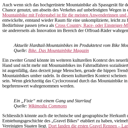
Auch wenn sich das hochgerüstete Mountainbike als Spassgerät für de
Chance genutzt, um abseits des Verkehrs auf unbefestigten Wegen in
Mountainbike mit Federgabel ist für die meisten Anwenderinnen und
entwickelte, entstand wieder Raum für eine unkomplizierte, leicht z
Bedürfnisse passen (etwa als
Cross Country, Race- oder Einsteiger-
sie andererseits als Innovation im Bereich der Offroad-Räder wahr
Aktuelle Hardtail-Mountainbikes im Produktetest vom Bike Mo
Quelle:
Bike. Das Mountainbike Magazin
Ein zweiter Grund könnte im weiteren kulturellen Kontext des neuerl
Hand und nicht mehr mit Mountainbikes ins Fahrradfahren sozialisier
ist augenfällig, dass derzeit junge Menschen, gerade die hippen Trend
Mountainbikes umher radeln. In diesem kulturellen Kontext scheinen N
sein. Wenn gleichzeitig das Cyclocrossrad durch das Mountainbike in
begehrenswert wahrgenommen werden.
Ein „Fixie“ mit einem Gang und Starrlauf
Quelle:
Wikimedia Commons
Schliesslich könnte auch die technische und geographische Herkunft 
Entstehungsgeschichte des „Gravel Bikes“ etabliert zu haben, vielmeh
Vereinigten Staaten liegt.
Dort fanden die ersten Gravel Rennen – La