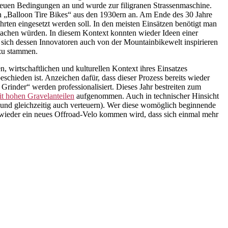
euen Bedingungen an und wurde zur filigranen Strassenmaschine.
en „Balloon Tire Bikes“ aus den 1930ern an. Am Ende des 30 Jahre
en eingesetzt werden soll. In den meisten Einsätzen benötigt man
machen würden. In diesem Kontext konnten wieder Ideen einer
 sich dessen Innovatoren auch von der Mountainbikewelt inspirieren
 zu stammen.
, wirtschaftlichen und kulturellen Kontext ihres Einsatzes
eschieden ist. Anzeichen dafür, dass dieser Prozess bereits wieder
 Grinder“ werden professionalisiert. Dieses Jahr bestreiten zum
t hohen Gravelanteilen
aufgenommen. Auch in technischer Hinsicht
 (und gleichzeitig auch verteuern). Wer diese womöglich beginnende
st wieder ein neues Offroad-Velo kommen wird, dass sich einmal mehr