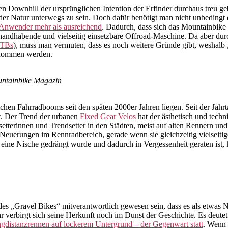
n Downhill der ursprünglichen Intention der Erfinder durchaus treu ge
 der Natur unterwegs zu sein. Doch dafür benötigt man nicht unbeding
 Anwender mehr als ausreichend
. Dadurch, dass sich das Mountainbik
u handhabende und vielseitig einsetzbare Offroad-Maschine. Da aber d
MTBs
), muss man vermuten, dass es noch weitere Gründe gibt, weshal
genommen werden.
untainbike Magazin
ichen Fahrradbooms seit den späten 2000er Jahren liegen. Seit der Ja
t. Der Trend der urbanen
Fixed Gear Velos
hat der ästhetisch und tech
setterinnen und Trendsetter in den Städten, meist auf alten Rennern und
euerungen im Rennradbereich, gerade wenn sie gleichzeitig vielseitige 
 eine Nische gedrängt wurde und dadurch in Vergessenheit geraten ist,
des „Gravel Bikes“ mitverantwortlich gewesen sein, dass es als etwas
r verbirgt sich seine Herkunft noch im Dunst der Geschichte. Es deutet
ngdistanzrennen auf lockerem Untergrund – der Gegenwart statt
. Wenn 