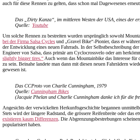
auch für diese Rennen zu gelten, dass schon mal Dagewesenes erne
Das „Dirty Kanza“, im mittleren Westen der USA, eines der er
Quelle:
Youtub
e
Um solche Rennen zu bestreiten wurden ursprünglich sowohl Mountai
bei der Firma Salsa Cycles
und „Gravel Bike“-Pionier, dass er währen
der Entwicklung eines neuen Fahrrads. In der Selbstbeschreibung der 
Engineer von Salsa, dass primär am Cyclocrossvelo oder am herkö
slightly bigger tires.“
Auch wenn das Mountainbike das Interesse für da
zu sein. Beinahe landete man dann mit diesen neuen Fahrrädern wied
gewesen ist.
Das CCProto von Charlie Cunningham, 1979
Quelle:
Cunningham Bikes
(Jacquie Phelan und Charlie Cunningham danke ich für die f
Angesichts der verwickelten Herkunftsgeschichte begannen unmittelb
Stets wird der längere Radstand, die grössere Reifenbreite oder das e
existieren kaum Differenzen
. Die Abgrenzungsbestrebungen scheinen 
popularisiert haben.