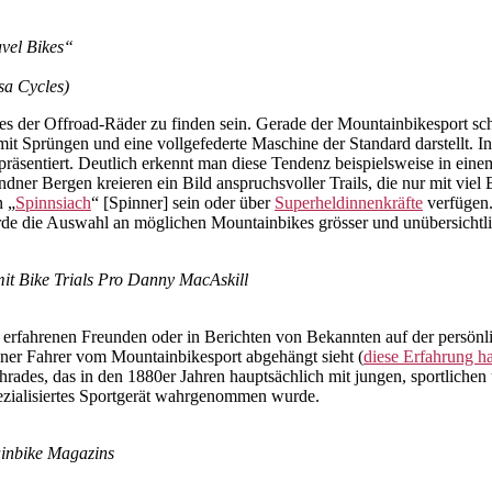
avel Bikes“
sa Cycles)
es der Offroad-Räder zu finden sein. Gerade der Mountainbikesport sche
mit Sprüngen und eine vollgefederte Maschine der Standard darstellt.
äsentiert. Deutlich erkennt man diese Tendenz beispielsweise in ein
ner Bergen kreieren ein Bild anspruchsvoller Trails, die nur mit viel
n „
Spinnsiach
“ [Spinner] sein oder über
Superheldinnenkräfte
verfügen.
de die Auswahl an möglichen Mountainbikes grösser und unübersichtli
it Bike Trials Pro Danny MacAskill
 erfahrenen Freunden oder in Berichten von Bekannten auf der persönli
rener Fahrer vom Mountainbikesport abgehängt sieht (
diese Erfahrung hat
ades, das in den 1880er Jahren hauptsächlich mit jungen, sportlichen
pezialisiertes Sportgerät wahrgenommen wurde.
ainbike Magazins