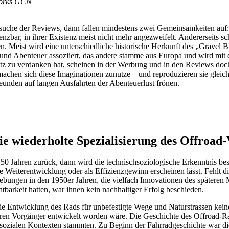
tworks GCN
rsuche der Reviews, dann fallen mindestens zwei Gemeinsamkeiten auf:
enzbar, in ihrer Existenz meist nicht mehr angezweifelt. Andererseits 
en. Meist wird eine unterschiedliche historische Herkunft des „Gravel
t und Abenteuer assoziiert, das andere stamme aus Europa und wird mit 
z zu verdanken hat, scheinen in der Werbung und in den Reviews doch
achen sich diese Imaginationen zunutze – und reproduzieren sie gleichz
eunden auf langen Ausfahrten der Abenteuerlust frönen.
ie wiederholte Spezialisierung des Offroad-
50 Jahren zurück, dann wird die technischsoziologische Erkenntnis bes
te Weiterentwicklung oder als Effizienzgewinn erscheinen lässt. Fehl
strebungen in den 1950er Jahren, die vielfach Innovationen des späte
htbarkeit hatten, war ihnen kein nachhaltiger Erfolg beschieden.
ie Entwicklung des Rads für unbefestigte Wege und Naturstrassen keine 
aren Vorgänger entwickelt worden wäre. Die Geschichte des Offroad-Rade
sozialen Kontexten stammten. Zu Beginn der Fahrradgeschichte war die I