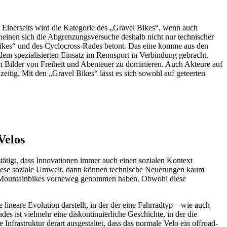
 Einerseits wird die Kategorie des „Gravel Bikes“, wenn auch
scheinen sich die Abgrenzungsversuche deshalb nicht nur technischer
 Bikes“ und des Cyclocross-Rades betont. Das eine komme aus den
dem spezialisierten Einsatz im Rennsport in Verbindung gebracht.
 Bilder von Freiheit und Abenteuer zu dominieren. Auch Akteure auf
eitig. Mit den „Gravel Bikes“ lässt es sich sowohl auf geteerten
Velos
tätigt, dass Innovationen immer auch einen sozialen Kontext
t diese soziale Umwelt, dann können technische Neuerungen kaum
ren Mountainbikes vorneweg genommen haben. Obwohl diese
lineare Evolution darstellt, in der der eine Fahrradtyp – wie auch
s ist vielmehr eine diskontinuierliche Geschichte, in der die
nfrastruktur derart ausgestaltet, dass das normale Velo ein offroad-