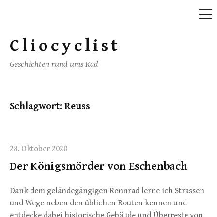
ME
Skip
to
Cliocyclist
content
Geschichten rund ums Rad
Schlagwort:
Reuss
28. Oktober 2020
Der Königsmörder von Eschenbach
Dank dem geländegängigen Rennrad lerne ich Strassen
und Wege neben den üblichen Routen kennen und
entdecke dabei historische Gebäude und Überreste von