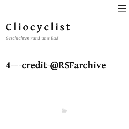
ME
Skip
to
Cliocyclist
content
Geschichten rund ums Rad
4-–-credit-@RSFarchive